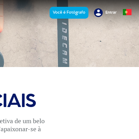
Você é Fotógrafo
Entrar
IAIS
petiva de um belo
"apaixonar-se à